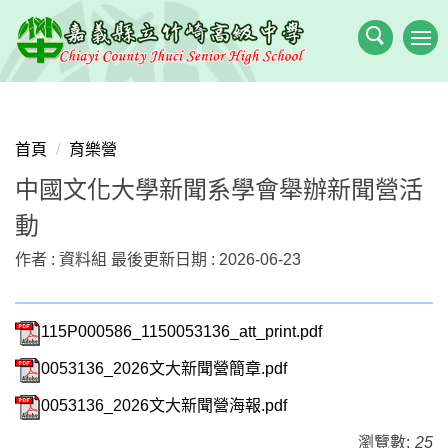
跳
到
主
要
內
容
首頁
育樂營
區
中國文化大學新聞系學會舉辦新聞營活
動
作者 :
資料組
最後更新日期 :
2026-06-23
115P000586_1150053136_att_print.pdf
0053136_2026文大新聞營簡章.pdf
0053136_2026文大新聞營海報.pdf
瀏覽數:
25