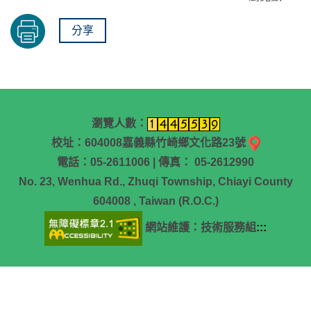
分享
瀏覽人數：
校址：604008嘉義縣竹崎鄉文化路23號
電話：05-2611006 | 傳真： 05-2612990
No. 23, Wenhua Rd., Zhuqi Township, Chiayi County
604008 , Taiwan (R.O.C.)
網站維護：技術服務組
:::