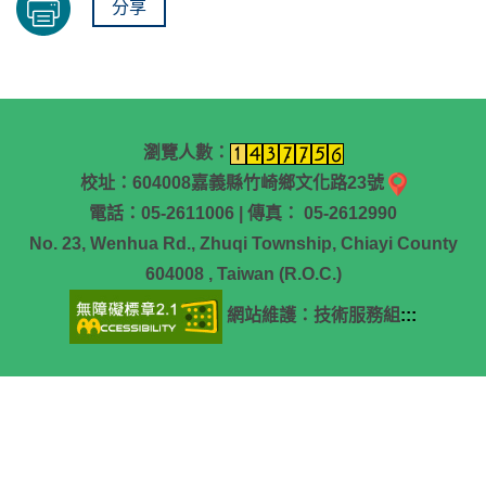
分享
瀏覽人數：
校址：604008嘉義縣竹崎鄉文化路23號
電話：05-2611006 | 傳真： 05-2612990
No. 23, Wenhua Rd., Zhuqi Township, Chiayi County
604008 , Taiwan (R.O.C.)
網站維護：技術服務組
:::