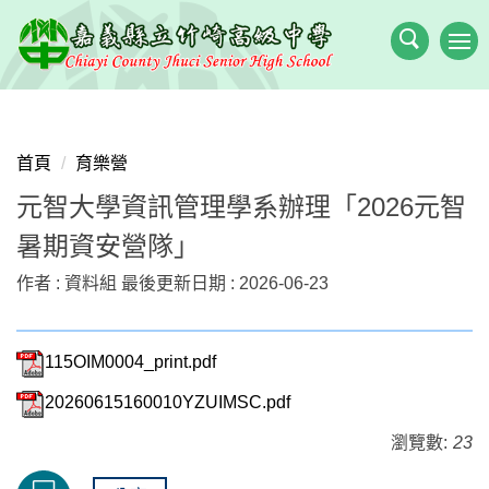
跳
到
主
要
內
容
首頁
育樂營
區
元智大學資訊管理學系辦理「2026元智
暑期資安營隊」
作者 :
資料組
最後更新日期 :
2026-06-23
115OIM0004_print.pdf
20260615160010YZUIMSC.pdf
瀏覽數:
23