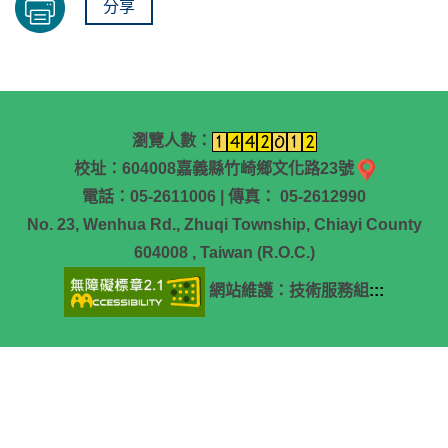
分享
瀏覽人數：
校址：604008嘉義縣竹崎鄉文化路23號
電話：05-2611006 | 傳真： 05-2612990
No. 23, Wenhua Rd., Zhuqi Township, Chiayi County
604008 , Taiwan (R.O.C.)
網站維護：技術服務組
:::