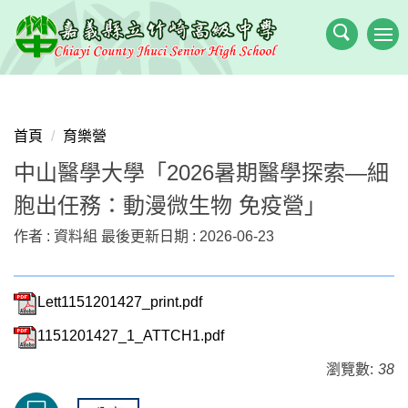
跳
到
主
要
內
容
首頁
育樂營
區
中山醫學大學「2026暑期醫學探索—細
胞出任務：動漫微生物 免疫營」
作者 :
資料組
最後更新日期 :
2026-06-23
Lett1151201427_print.pdf
1151201427_1_ATTCH1.pdf
瀏覽數:
38