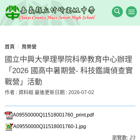
跳
到
主
要
內
容
首頁
育樂營
區
國立中興大學理學院科學教育中心辦理
「2026 國高中暑期營- 科技鑑識偵查實
戰營」活動
作者 :
資料組
最後更新日期 :
2026-07-02
A09550000Q11518001760_print.pdf
A09550000Q11518001760-1.jpg
瀏覽數:
23