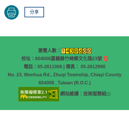
分享
瀏覽人數：
校址：604008嘉義縣竹崎鄉文化路23號
電話：05-2611006 | 傳真： 05-2612990
No. 23, Wenhua Rd., Zhuqi Township, Chiayi County
604008 , Taiwan (R.O.C.)
網站維護：技術服務組
:::