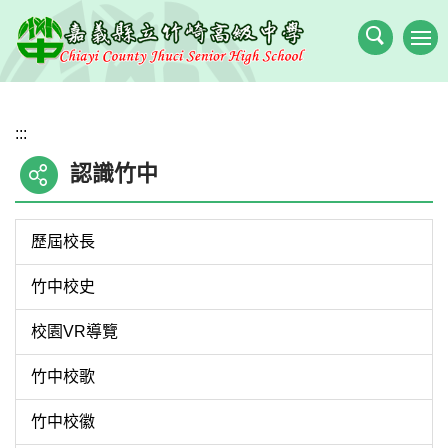
跳
到
主
要
內
:::
容
區
認識竹中
歷屆校長
竹中校史
校園VR導覽
竹中校歌
竹中校徽