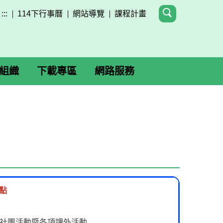
:::
114下行事曆
網站導覽
課程計畫
組織
下載專區
網路服務
點
學生社團活動暨各項課外活動