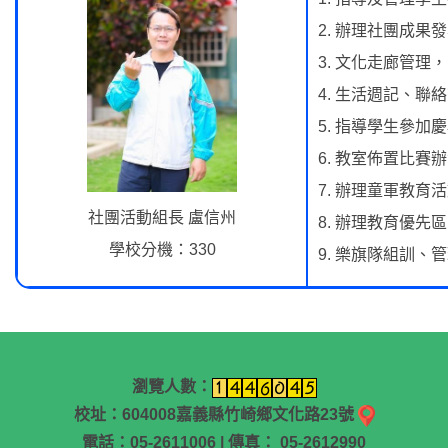
2. 辦理社團成果
3. 文化走廊管理
4. 生活週記、
5. 指導學生參加
6. 教室佈置比賽
7. 辦理童軍教育
社團活動組長 盧信州
8. 辦理教育優
學校分機：330
9. 樂旗隊組訓
瀏覽人數：
校址：604008嘉義縣竹崎鄉文化路23號
電話：05-2611006 | 傳真： 05-2612990