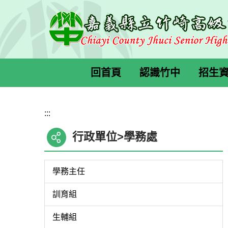
跳
到
主
要
內
容
回首頁
認識竹中
招生
區
:::
行政單位>學務處
學務主任
訓育組
生輔組