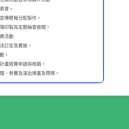
發表會。
，宣傳壁報分配製作。
聯絡簿印製及定期抽查檢閱。
慶典活動
辦法訂定及實施。
活動。
先區計畫經費申請與核銷。
、管理、參賽及演出規畫及帶隊。