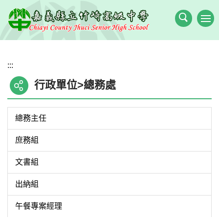
跳
到
主
要
內
:::
容
區
行政單位>總務處
總務主任
庶務組
文書組
出納組
午餐專案經理