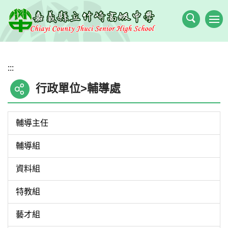
跳
到
主
要
內
:::
容
區
行政單位>輔導處
輔導主任
輔導組
資料組
特教組
藝才組