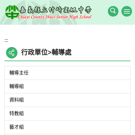
跳
到
主
要
內
:::
容
區
行政單位>輔導處
輔導主任
輔導組
資料組
特教組
藝才組