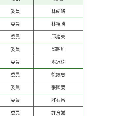
委員
林紀銘
委員
林裕勝
委員
邱建東
委員
邱昭維
委員
洪冠達
委員
徐鉉惠
委員
張國慶
委員
許右昌
委員
許育誠