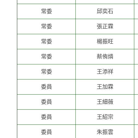
常委
邱奕石
常委
張正霖
常委
楊振旺
常委
蔡侑燐
常委
王添祥
委員
王加霖
委員
王細薇
委員
王紹宗
委員
朱振雲