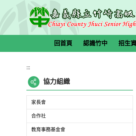
跳
到
主
要
內
容
回首頁
認識竹中
招生
區
:::
協力組織
家長會
合作社
教育事務基金會