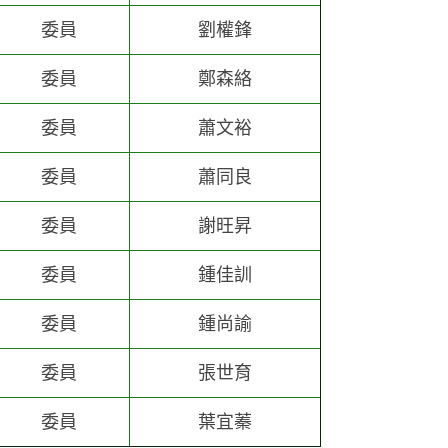
委員
劉權鋒
委員
鄭森絡
委員
蕭文裕
委員
蕭同良
委員
謝旺昇
委員
鍾佳訓
委員
鍾尚諭
委員
張世育
委員
葉宜蓁