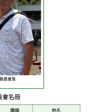
張啟昌會長
家長會名冊
職稱
姓名