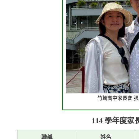
竹崎高中家長會 
114 學年度
職稱
姓名