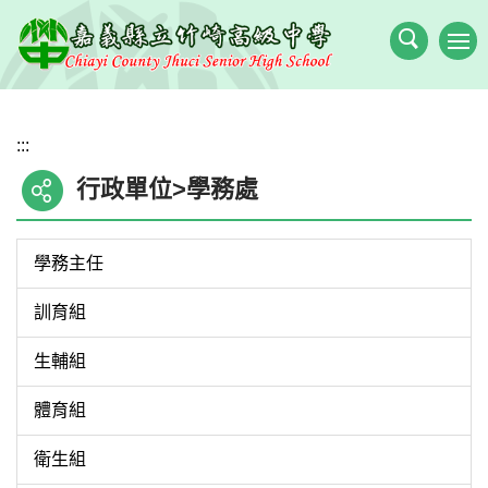
跳
到
主
要
內
:::
容
區
行政單位>學務處
學務主任
訓育組
生輔組
體育組
衛生組