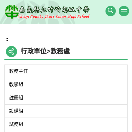
跳
到
主
要
內
:::
容
區
行政單位>教務處
教務主任
教學組
註冊組
設備組
試務組