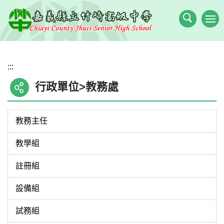
跳
到
主
要
內
:::
容
區
行政單位>教務處
教務主任
教學組
註冊組
設備組
試務組