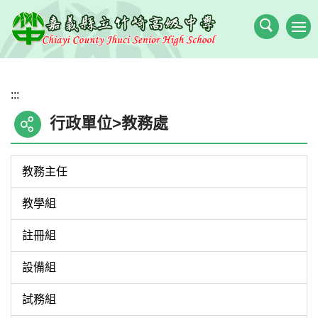
跳
到
主
要
內
:::
容
區
行政單位>教務處
教務主任
教學組
註冊組
設備組
試務組