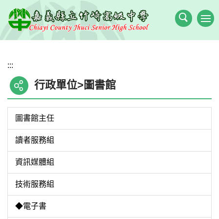
跳
到
主
要
內
:::
容
區
行政單位>圖書館
圖書館主任
讀者服務組
資訊媒體組
技術服務組
◆電子書