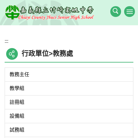
跳
到
主
要
內
:::
容
區
行政單位>教務處
教務主任
教學組
註冊組
設備組
試務組